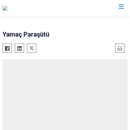
Ankara
Yamaç Paraşütü
Akyurt
Haymana
Altındağ
Kalecik
Ayaş
Kahramankazan
Bala
Keçiören
Beypazarı
Kızılcahamam
Çamlıdere
Mamak
Çankaya
Nallıhan
Çubuk
Polatlı
Elmadağ
Şereflikoçhisar
Etimesgut
Sincan