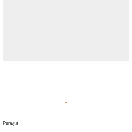
Evren
Yenimahalle
Gölbaşı
Pursaklar
Güdül
Paraşüt