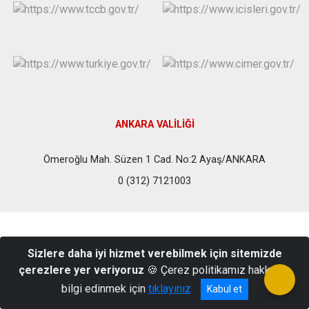
Evren
Yenimahalle
Gölbaşı
Pursaklar
Güdül
ANKARA VALİLİĞİ
Ömeroğlu Mah. Süzen 1 Cad. No:2 Ayaş/ANKARA
0 (312) 7121003
Sizlere daha iyi hizmet verebilmek için sitemizde
çerezlere yer veriyoruz
🍪 Çerez politikamız hakkında
bilgi edinmek için
tıklayınız
Kabul et