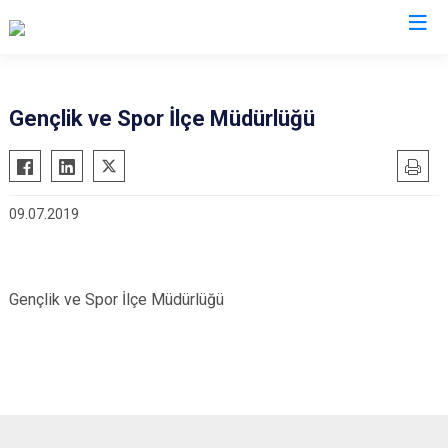
Ankara
Gençlik ve Spor İlçe Müdürlüğü
Akyurt
Haymana
Altındağ
Kalecik
09.07.2019
Ayaş
Kahramankazan
Bala
Keçiören
Beypazarı
Kızılcahamam
Gençlik ve Spor İlçe Müdürlüğü
Çamlıdere
Mamak
Çankaya
Nallıhan
Çubuk
Polatlı
Elmadağ
Şereflikoçhisar
Etimesgut
Sincan